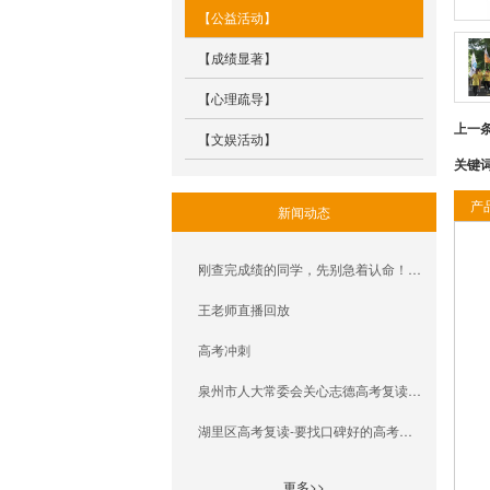
【公益活动】
【成绩显著】
【心理疏导】
上一
【文娱活动】
关键
产
新闻动态
刚查完成绩的同学，先别急着认命！ 不甘心就去复读，去冲更好的学校。
王老师直播回放
高考冲刺
泉州市人大常委会关心志德高考复读学校
湖里区高考复读-要找口碑好的高考复读就找志德培训学校
更多>>