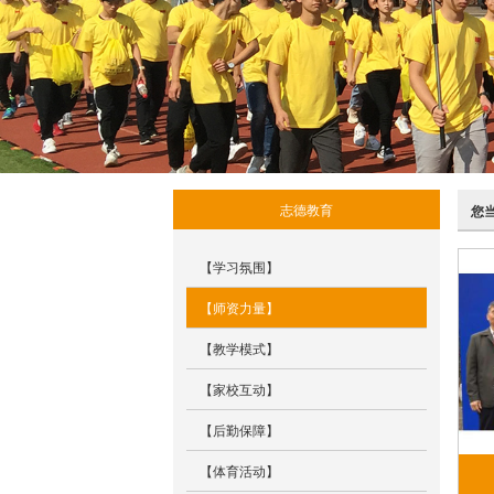
志德教育
您
【学习氛围】
【师资力量】
【教学模式】
【家校互动】
【后勤保障】
【体育活动】