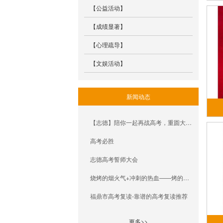
【公益活动】
【成绩显著】
【心理疏导】
【文娱活动】
新闻动态
【志德】陪你一起再战高考，重圆大学梦～
高考必胜
志德高考誓师大会
烧烤的烟火气+冲刺的热血——烤的是香肠，拼的是命，毕竟考上自己理想的大学才能解锁“不限时烧烤局”呀
福鼎市高考复读-靠谱的高考复读推荐
更多>>