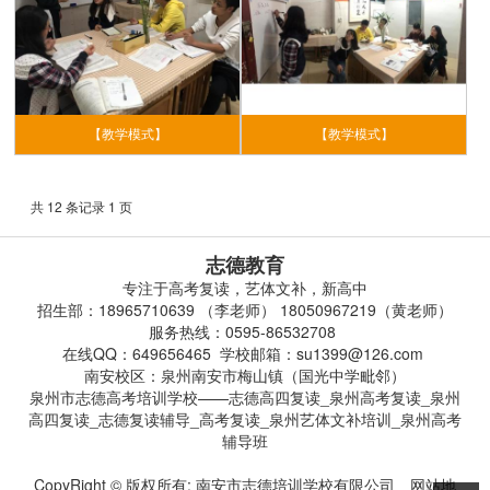
【教学模式】
【教学模式】
共 12 条记录 1 页
志德教育
专注于高考复读，艺体文补，新高中
招生部：18965710639 （李老师） 18050967219（黄老师）
服务热线：0595-86532708
在线QQ：649656465 学校邮箱：su1399@126.com
南安校区：泉州南安市梅山镇（国光中学毗邻）
泉州市志德高考培训学校——志德高四复读_泉州高考复读_泉州
高四复读_志德复读辅导_高考复读_泉州艺体文补培训_泉州高考
辅导班
CopyRight © 版权所有:
南安市志德培训学校有限公司
网站地