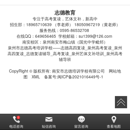
志德教育
专注于高考复读，艺体文补，新高中
招生部：18965710639 （李老师） 18050967219（黄老师）
服务热线：0595-86532708
在线QQ：649656465 学校邮箱：su1399@126.com
南安校区：泉州南安市梅山镇（国光中学毗邻）
泉州市志德高考培训学校——志德高四复读_泉州高考复读_泉州
高四复读_志德复读辅导_高考复读_泉州艺体文补培训_泉州高考
辅导班
CopyRight © 版权所有:
南安市志德培训学校有限公司
网站地
图
XML
备案号:
闽ICP备2021016449号-1
电话咨询
短信咨询
留言咨询
查看地图