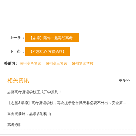
中小学才刚开学，我们都已经读了一个月了！这就是复读生的
不同之处！分秒必争，只为明年高考折桂，加油，棒的志德同
学们！
上一条 ：
【志德】陪你一起再战高考...
下一条 ：
【不忘初心 方得始终】
关键词：
泉州高考复读
泉州高三复读
泉州复读学校
相关资讯
更多>>
志德高考复读学校正式开学报到！
【志德&崇德】高考复读学校，再次提示您台风天非必要不外出～安全第一！
重走光前路，品读多彩梅山
高考必胜